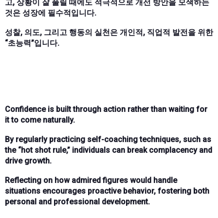
고, 상황이 잘 풀릴 때에도 적극적으로 개선 방안을 모색하는
것은 성장에 필수적입니다.
성찰, 의도, 그리고 행동의 실천은 개인적, 직업적 발전을 위한
“초능력”입니다.
Confidence is built through action rather than waiting for
it to come naturally.
By regularly practicing self-coaching techniques, such as
the “hot shot rule,” individuals can break complacency and
drive growth.
Reflecting on how admired figures would handle
situations encourages proactive behavior, fostering both
personal and professional development.