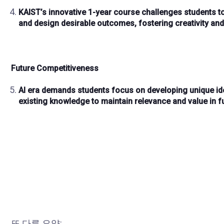
KAIST’s innovative 1-year course
challenges students to
and
design desirable outcomes
, fostering
creativity and
Future Competitiveness
AI era demands students focus on developing
unique id
existing knowledge to maintain
relevance and value
in f
또 다른 요약: