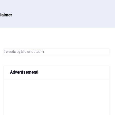
laimer
Tweets by ktowndotcom
Advertisement!