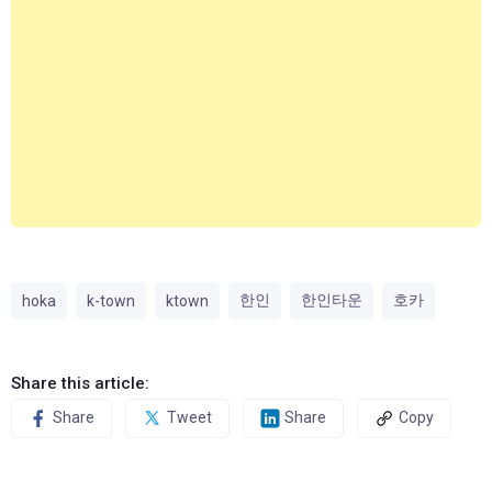
한인
한인타운
호카
hoka
k-town
ktown
Share this article:
Share
Tweet
Share
Copy