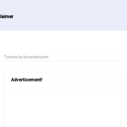
laimer
Tweets by ktowndotcom
Advertisement!