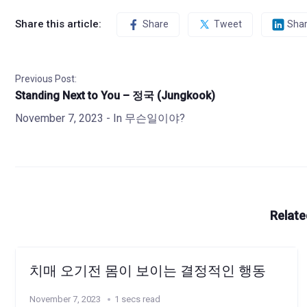
Share this article:
Share
Tweet
Sha
Previous Post:
Standing Next to You – 정국 (Jungkook)
November 7, 2023
- In
무슨일이야?
Relate
치매 오기전 몸이 보이는 결정적인 행동
November 7, 2023
1 secs read