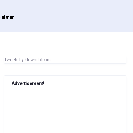
laimer
Tweets by ktowndotcom
Advertisement!