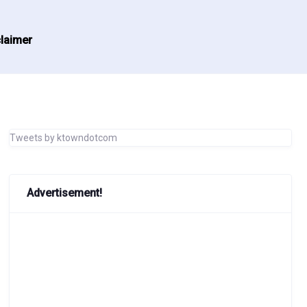
laimer
Tweets by ktowndotcom
Advertisement!