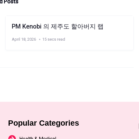
d Posts
PM Kenobi 의 제주도 할아버지 랩
April 18, 2026
15 secs read
Popular Categories
Health & Medical