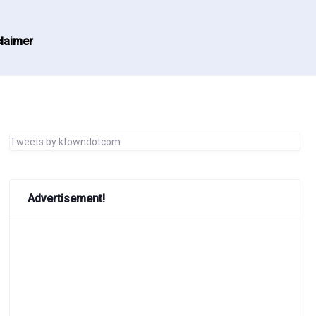
laimer
Tweets by ktowndotcom
Advertisement!