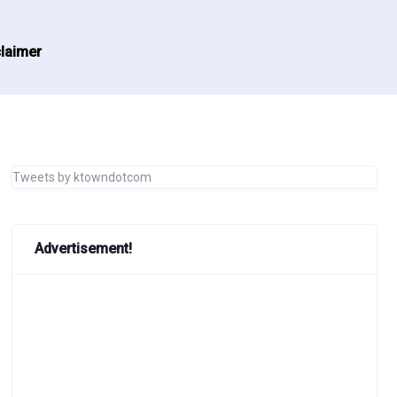
laimer
Tweets by ktowndotcom
Advertisement!