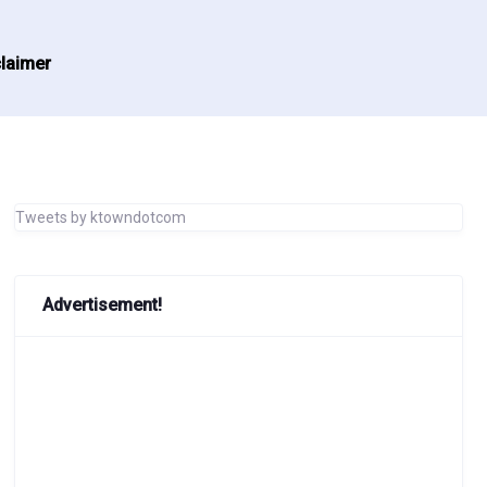
laimer
Tweets by ktowndotcom
Advertisement!