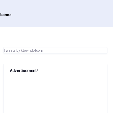
laimer
Tweets by ktowndotcom
Advertisement!